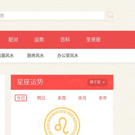
配对
运势
百科
圣贤居
店面风水
厨房风水
办公室风水
星座运势
狮子座
今日
明日
本周
本月
本年