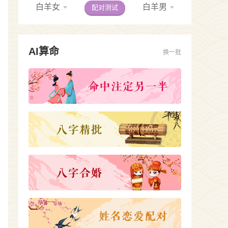
白羊女
白羊男
配对测试
AI算命
换一批