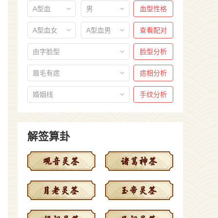
A型血
男
血型性格
A型血女
A型血男
查看配对
由字脸型
脸型分析
眉毛有痣
痣相分析
婚姻线
手纹分析
解签算卦