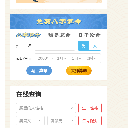
姓 名
男
女
公历生日
2000年
1月
1日
0时
马上算命
大师算命
在线查询
属鼠的人性格
生肖性格
属鼠女
属鼠男
生肖配对