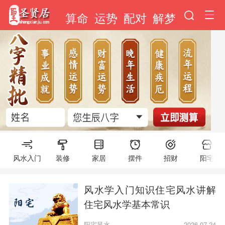
算命
运势
配对
解梦
风水入门
装修
家居
摆件
招财
阳宅
风水学入门知识住宅风水讲解
住宅风水学基本常识
阳宅风水
2026-07-24