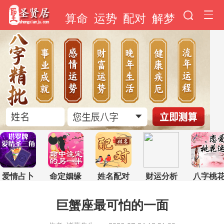
算命
运势
配对
解梦
爱情占卜
命定姻缘
姓名配对
财运分析
八字桃
巨蟹座最可怕的一面