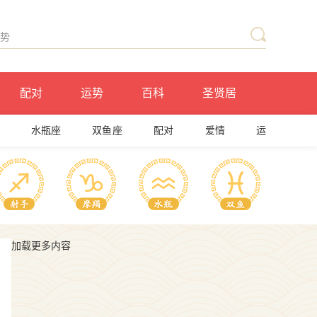
配对
运势
百科
圣贤居
水瓶座
双鱼座
配对
爱情
运
加载更多内容