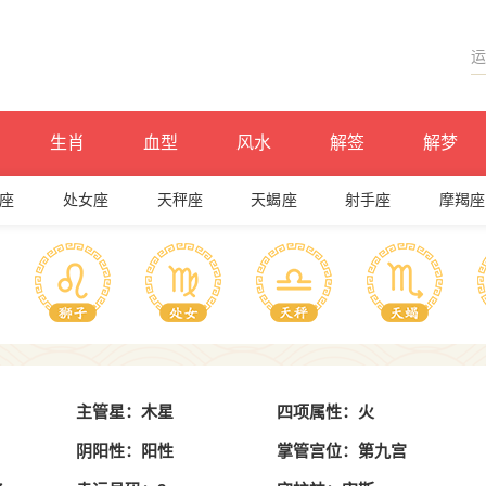
生肖
血型
风水
解签
解梦
座
处女座
天秤座
天蝎座
射手座
摩羯座
主管星：木星
四项属性：火
阴阳性：阳性
掌管宫位：第九宫