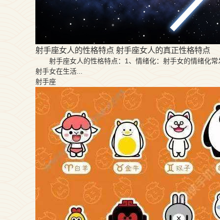
射手座女人的性格特点 射手座女人的真正性格特点
射手座女人的性格特点：1、情绪化：射手女的情绪化常发
射手女在生活...
射手座