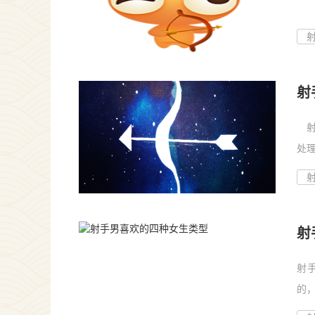
射
好
射
处
投型.
射
射
的
的女.