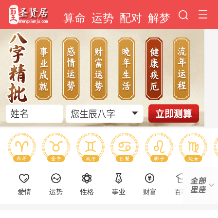
算命
运势
配对
解梦
爱情
运势
性格
事业
财富
百科
明